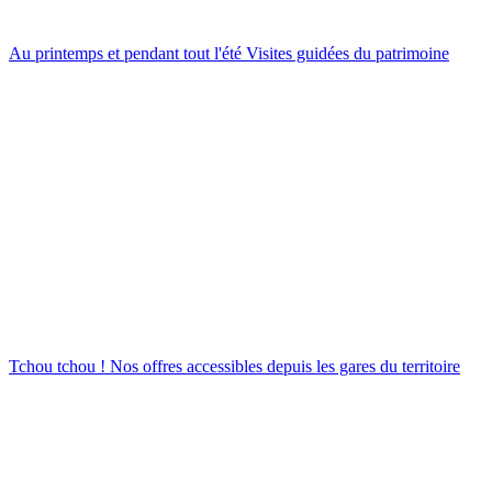
Au printemps et pendant tout l'été
Visites guidées du patrimoine
Tchou tchou !
Nos offres accessibles depuis les gares du territoire